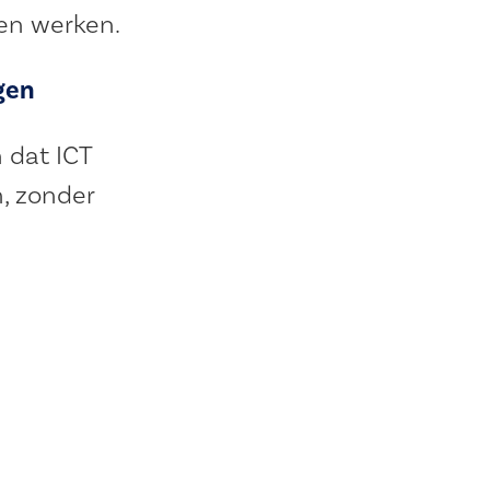
nen werken.
gen
 dat ICT
n, zonder