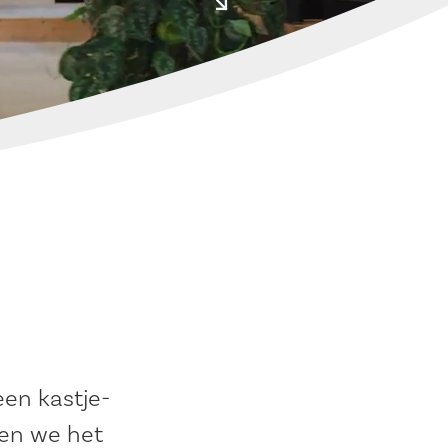
een kastje-
len we het