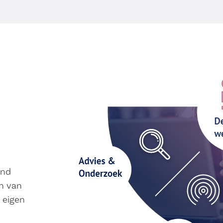
ond
n van
 eigen