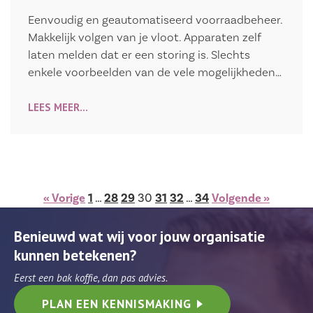
Eenvoudig en geautomatiseerd voorraadbeheer.
Makkelijk volgen van je vloot. Apparaten zelf
laten melden dat er een storing is. Slechts
enkele voorbeelden van de vele mogelijkheden…
LEES MEER...
« Vorige
1
…
28
29
30
31
32
…
34
Volgende »
Benieuwd wat wij voor jouw organisatie
kunnen betekenen?
Eerst een bak koffie, dan pas advies.
PLAN EEN KENNISMAKING