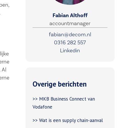
ben,
.
Fabian Althoff
accountmanager
fabian@decom.nl
0316 282 557
Linkedin
ijke
erne
 Al
terne
Overige berichten
>> MKB Business Connect van
Vodafone
>> Wat is een supply chain-aanval