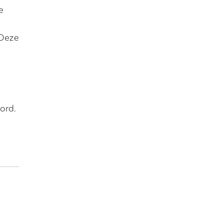
e
 Deze
ord.