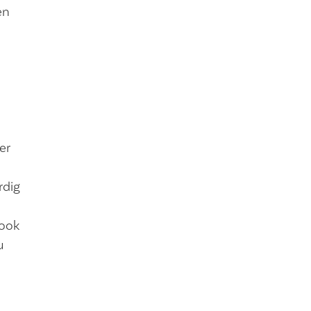
en
er
rdig
 ook
u