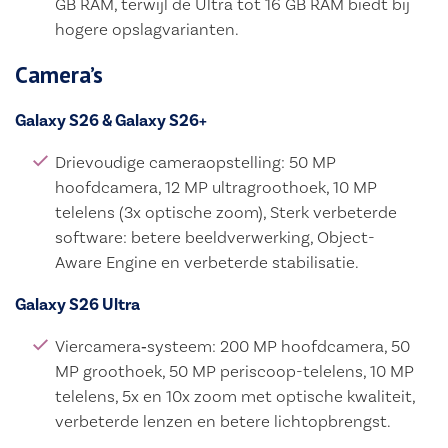
GB RAM, terwijl de Ultra tot 16 GB RAM biedt bij
hogere opslagvarianten.
Camera’s
Galaxy S26 & Galaxy S26+
Drievoudige cameraopstelling:
50 MP
hoofdcamera,
12 MP ultragroothoek,
10 MP
telelens (3x optische zoom),
Sterk verbeterde
software: betere beeldverwerking, Object-
Aware Engine en verbeterde stabilisatie.
Galaxy S26 Ultra
Viercamera‑systeem:
200 MP hoofdcamera,
50
MP groothoek,
50 MP periscoop-telelens,
10 MP
telelens,
5x en 10x zoom met optische kwaliteit,
verbeterde lenzen en betere lichtopbrengst.